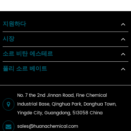
지원하다
시장
소르 비탄 에스테르
폴리 소르 베이트
No. 7 the 2nd Jinnan Road, Fine Chemical
Industrial Base, Qinghua Park, Donghua Town,
Yingde City, Guangdong, 513058 China
sales@huanachemical.com