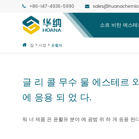
+86-147-4936-5990
sales@huanachemic
소르 비탄 에스테
집
시장
윤활제
글 리 콜 무수 물 에스테르 
에 응용 되 었 다.
워 너 제품 은 윤활유 분야 에 광범 위 하 게 응용 된다