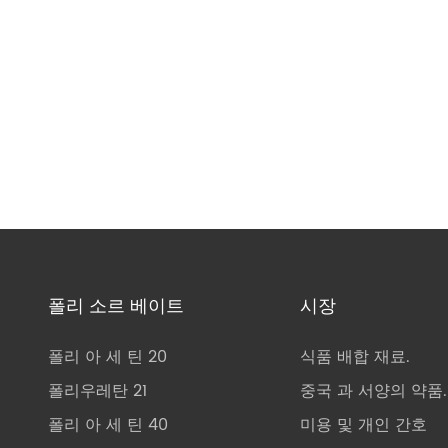
폴리 소르 베이트
시장
폴리 아 세 틴 20
식품 배합 재료.
폴리우레탄 21
중국 과 서양의 약품.
폴리 아 세 틴 40
미용 및 개인 간호