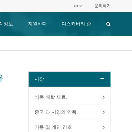
문의하기
ko
A 정보
지원하다
디스커버리 존
유
-
시장
식품 배합 재료.
중국 과 서양의 약품.
미용 및 개인 간호