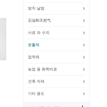
방직 날염
石油和天然气
사료 와 수의
윤활제
접착제
폴 리 카 네 이 트 81
폴리 
농업 용 화학비료
건축 자재
기타 용도