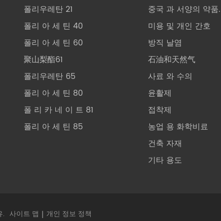
폴리우레탄 21
중국 과 서양의 약품.
폴리 아 세 틴 40
미용 및 개인 간호
폴리 아 세 틴 60
방직 날염
聚山梨酯61
石油和天然气
폴리우레탄 65
사료 와 수의
폴리 아 세 틴 80
윤활제
폴 리 카 네 이 트 81
접착제
폴리 아 세 틴 85
농업 용 화학비료
건축 자재
기타 용도
.
사이트 맵
|
개인 정보 정책