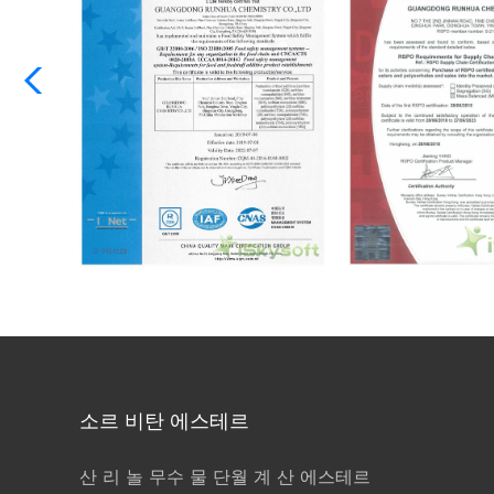
소르 비탄 에스테르
산 리 놀 무수 물 단월 계 산 에스테르