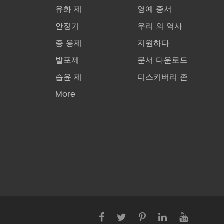
유화 제
영예 증서
안정기
우리 의 역사
증 용제
지원하다
발포제
문서 다운로드
습윤 제
디스커버리 존
More