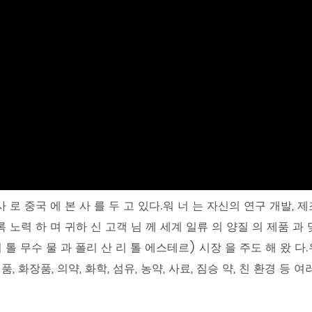
 로 중국 에 본 사 를 두 고 있다.워 너 는 자신의 연구 개발, 제조,
 노력 하 며 귀하 신 고객 님 께 세계 일류 의 양질 의 제품 과 맞 
톨 무수 물 과 폴리 산 리 톨 에스테르) 시장 을 주도 해 왔 다.우
품, 화장품, 의약, 화학, 섬유, 농약, 사료, 짐승 약, 친 환경 등