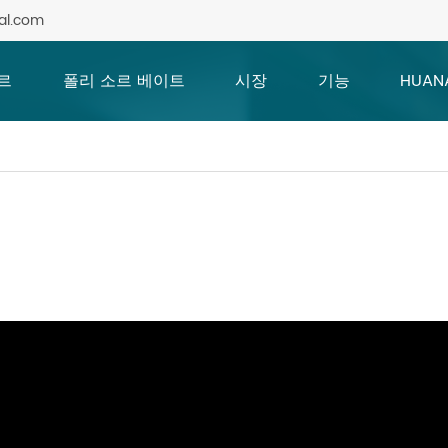
al.com
르
폴리 소르 베이트
시장
기능
HUAN