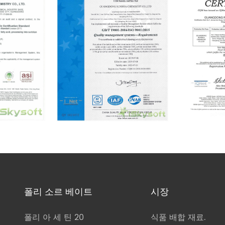
폴리 소르 베이트
시장
폴리 아 세 틴 20
식품 배합 재료.