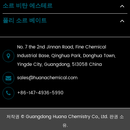
소르 비탄 에스테르
폴리 소르 베이트
No. 7 the 2nd Jinnan Road, Fine Chemical
Industrial Base, Qinghua Park, Donghua Town,
Yingde City, Guangdong, 513058 China
sales@huanachemical.com
+86-147-4936-5990
저작권 ©
Guangdong Huana Chemistry Co., Ltd.
판권 소
유.