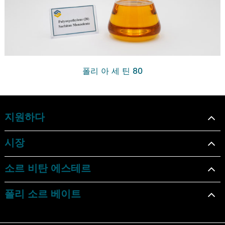
폴리 아 세 틴 80
지원하다
시장
소르 비탄 에스테르
폴리 소르 베이트