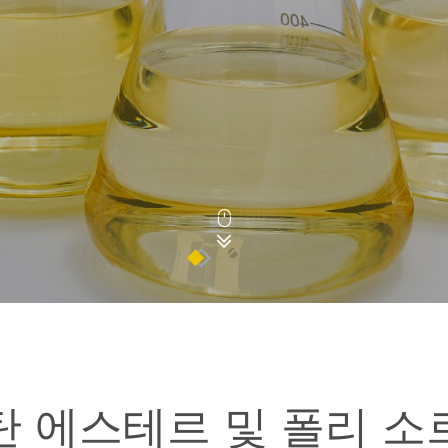


탄 에스테르 및 폴리 소