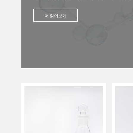
더 읽어보기
{eles}