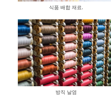
식품 배합 재료.
방직 날염