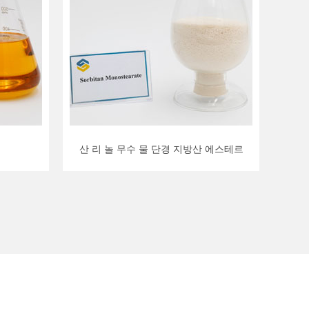
산 리 놀 무수 물 단경 지방산 에스테르
산