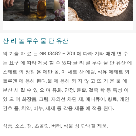
산 리 놀 무수 물 단 유산
의 기술 자 료 는 GB 13482 - 2011 에 따라 기타 매개 변 수
는 요구 에 따라 제공 할 수 있다.글 리 콜 무수 물 단 유산 에
스테르 의 장점 은 에탄 올, 아 세트 산 에틸, 석유 에테르 와
톨루엔 에 용해 된다.물 에 용해 되 지 않 고 뜨 거 운 물 에
분산 시 킬 수 있 으 며 유화, 안정, 윤활, 걸쭉 함 등 특성 이
있 으 며 화장품, 크림, 자외선 차단 제, 매니큐어, 향료, 개인
간호 품, 치약, 비누, 세제 등 각종 제품 에 적용 된다.
식품, 소스, 잼, 초콜릿, 버터, 식물 성 단백질 제품,