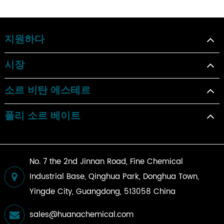
지원하다
시장
소르 비탄 에스테르
폴리 소르 베이트
No. 7 the 2nd Jinnan Road, Fine Chemical
Industrial Base, Qinghua Park, Donghua Town,
Yingde City, Guangdong, 513058 China
sales@huanachemical.com