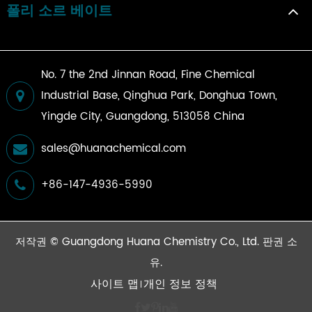
폴리 소르 베이트
No. 7 the 2nd Jinnan Road, Fine Chemical
Industrial Base, Qinghua Park, Donghua Town,
Yingde City, Guangdong, 513058 China
sales@huanachemical.com
+86-147-4936-5990
저작권 ©
Guangdong Huana Chemistry Co., Ltd.
판권 소
유.
사이트 맵
개인 정보 정책