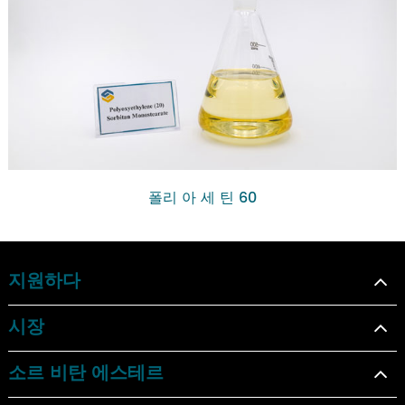
폴리 아 세 틴 60
지원하다
시장
소르 비탄 에스테르